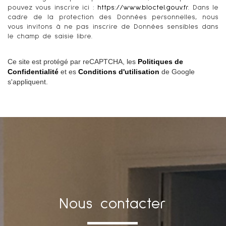
pouvez vous inscrire ici :
https://www.bloctel.gouv.fr
. Dans le
cadre de la protection des Données personnelles, nous
vous invitons à ne pas inscrire de Données sensibles dans
le champ de saisie libre.
Ce site est protégé par reCAPTCHA, les
Politiques de
Confidentialité
et es
Conditions d'utilisation
de Google
s'appliquent.
nous contacter