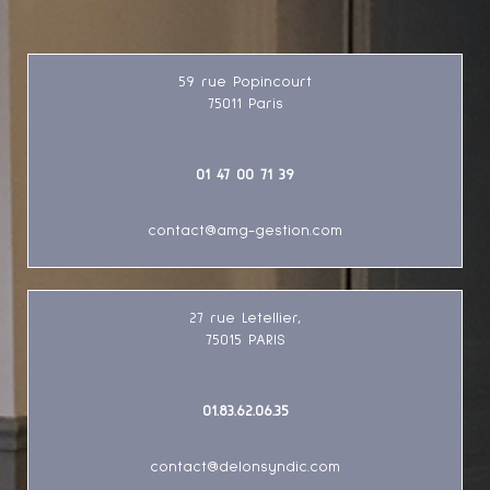
59 rue Popincourt
75011
Paris
01 47 00 71 39
contact@amg-gestion.com
27 rue Letellier,
75015
PARIS
01.83.62.06.35
contact@delonsyndic.com