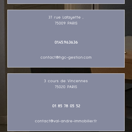
37 rue Lafayette ,
75009
PARIS
01.45.96.36.36
contact@hgc-gestion.com
3 cours de Vincennes
75020
PARIS
01 85 78 05 52
contact@val-andre-immobilier.fr